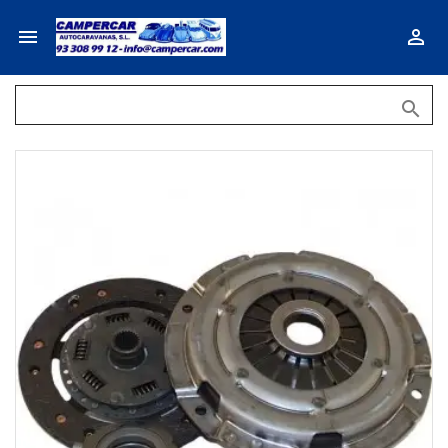


