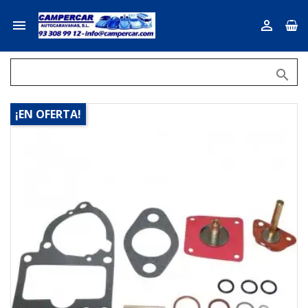



¡EN OFERTA!