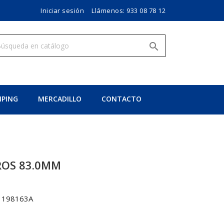
Iniciar sesión
Llámenos:
933 08 78 12

PING
MERCADILLO
CONTACTO
ROS 83.0MM
1198163A