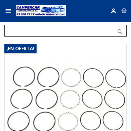



¡EN OFERTA!