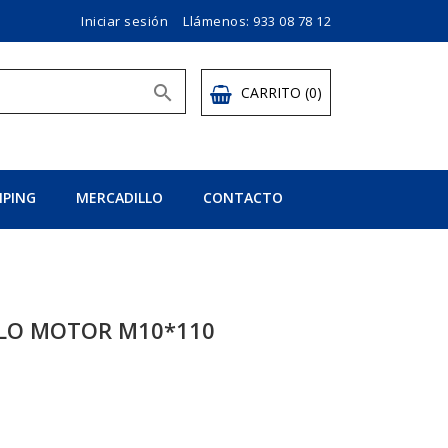
Iniciar sesión
Llámenos:
933 08 78 12

CARRITO
(0)
PING
MERCADILLO
CONTACTO
LLO MOTOR M10*110