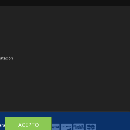
atación
ACEPTO
ara