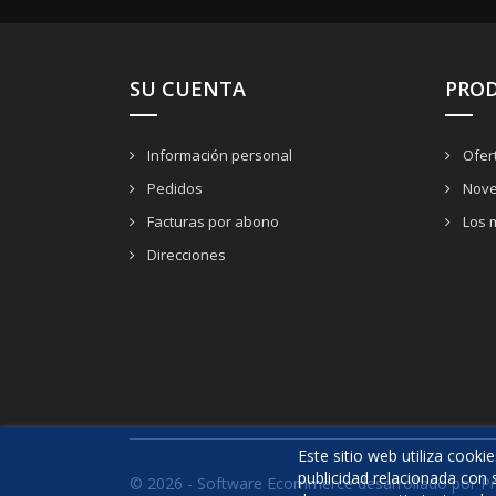
SU CUENTA
PRO
Información personal
Ofer
Pedidos
Nove
Facturas por abono
Los 
Direcciones
Este sitio web utiliza cooki
publicidad relacionada con 
© 2026 - Software Ecommerce desarrollado por P