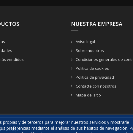
DUCTOS
NUESTRA EMPRESA
tas
Aviso legal
dades
Sobre nosotros
más vendidos
Condiciones generales de contr
Política de cookies
Política de privacidad
Contacte con nosotros
Mapa del sitio
es propias y de terceros para mejorar nuestros servicios y mostrarle
sus preferencias mediante el análisis de sus hábitos de navegación. P
restashop™