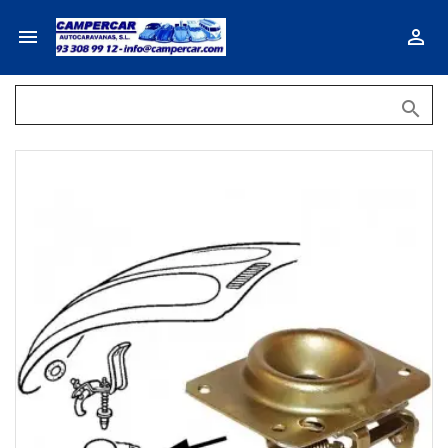


