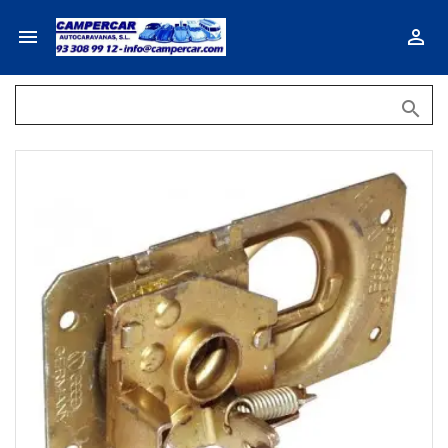


