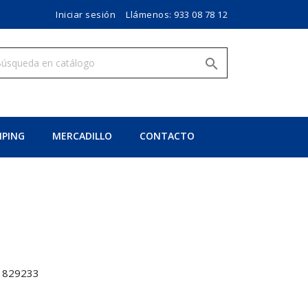
Iniciar sesión
Llámenos:
933 08 78 12

PING
MERCADILLO
CONTACTO
1829233