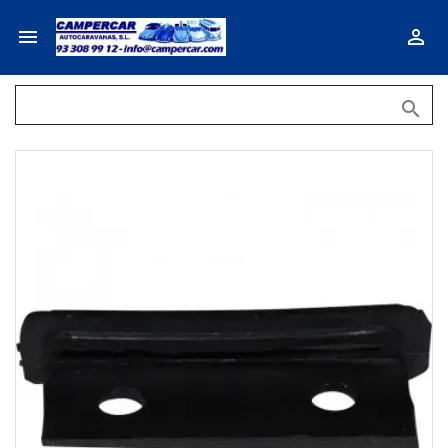


