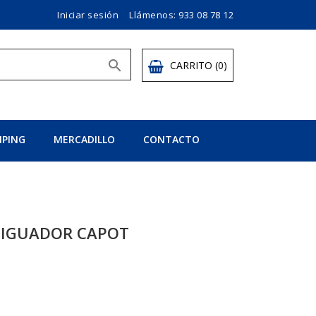
Iniciar sesión
Llámenos:
933 08 78 12

CARRITO
(0)
PING
MERCADILLO
CONTACTO
TIGUADOR CAPOT