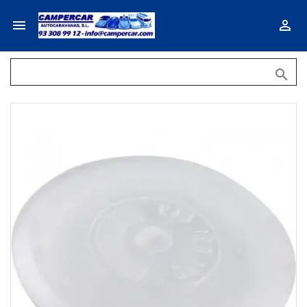


