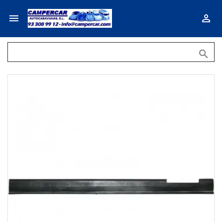


