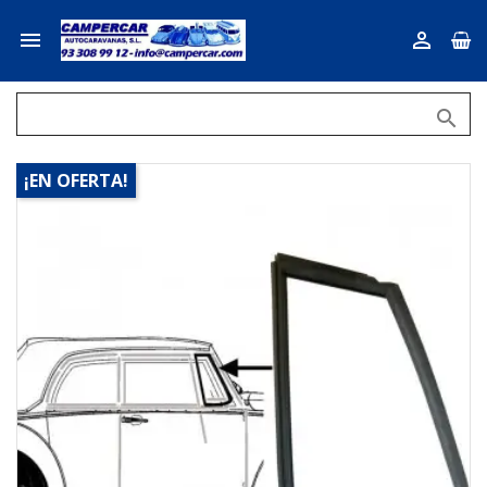



¡EN OFERTA!