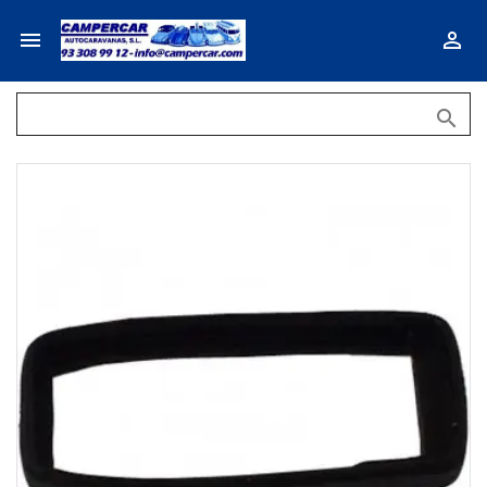


