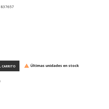
1837657
Últimas unidades en stock

L CARRITO