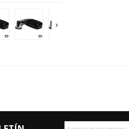

LETÍN