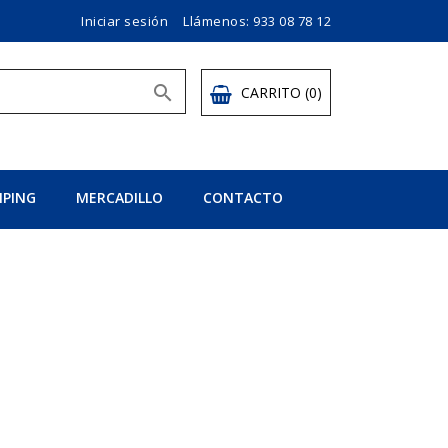
Iniciar sesión
Llámenos:
933 08 78 12

CARRITO
(0)
PING
MERCADILLO
CONTACTO