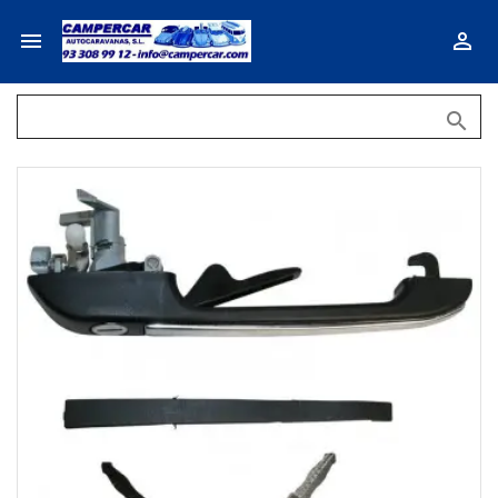


