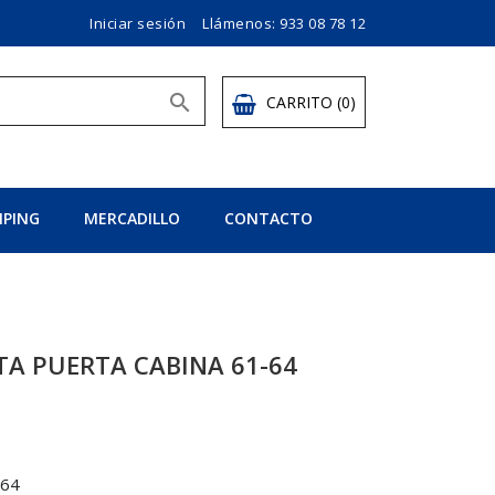
Iniciar sesión
Llámenos:
933 08 78 12

CARRITO
(0)
PING
MERCADILLO
CONTACTO
A PUERTA CABINA 61-64
-64