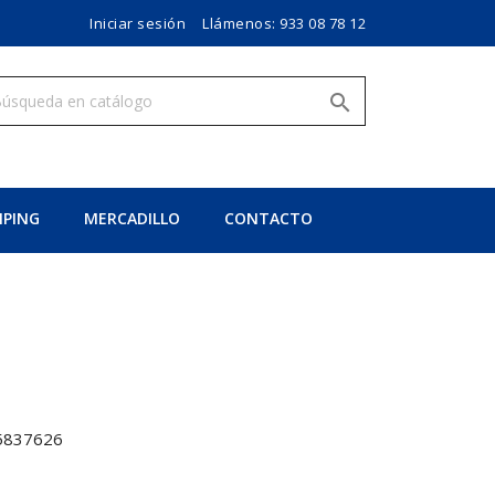
Iniciar sesión
Llámenos:
933 08 78 12

PING
MERCADILLO
CONTACTO
5837626