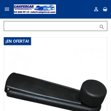



¡EN OFERTA!