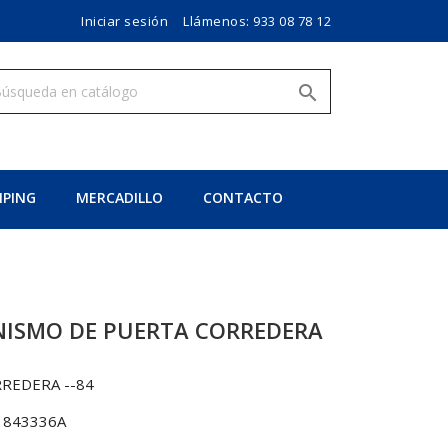
Iniciar sesión
Llámenos:
933 08 78 12

PING
MERCADILLO
CONTACTO
NISMO DE PUERTA CORREDERA
REDERA --84
1843336A