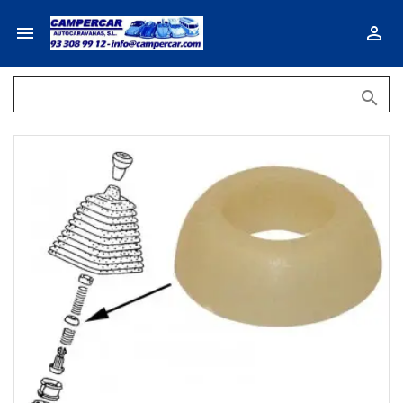


