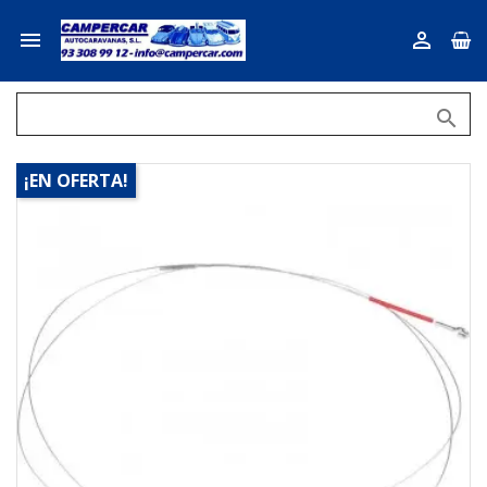



¡EN OFERTA!