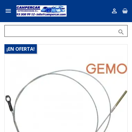



¡EN OFERTA!