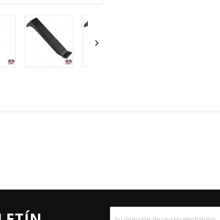

LETÍN