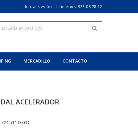
Iniciar sesión
Llámenos:
933 08 78 12

PING
MERCADILLO
CONTACTO
EDAL ACELERADOR
1721511D 01C