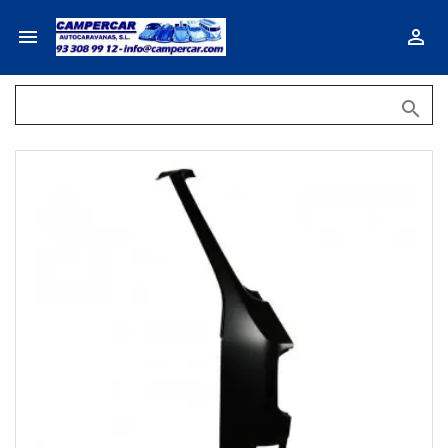


