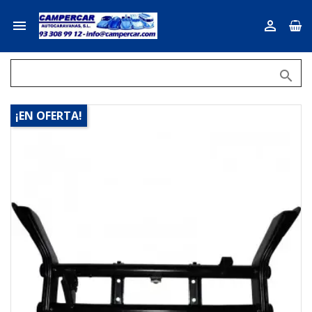



¡EN OFERTA!