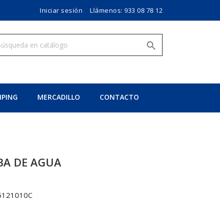
Iniciar sesión
Llámenos:
933 08 78 12

PING
MERCADILLO
CONTACTO
BA DE AGUA
5121010C