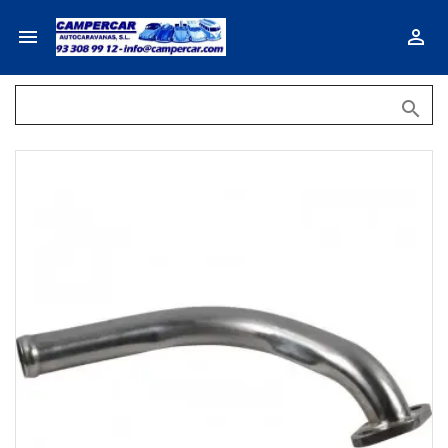


