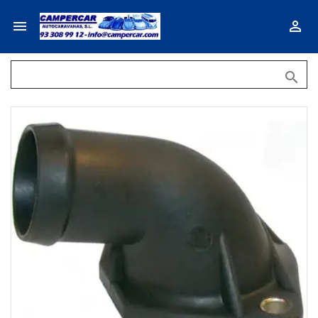


