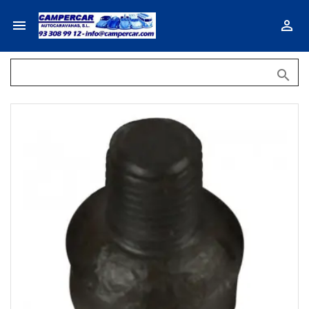


