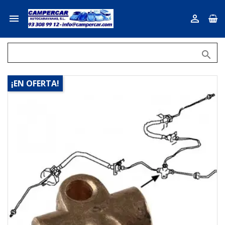



¡EN OFERTA!