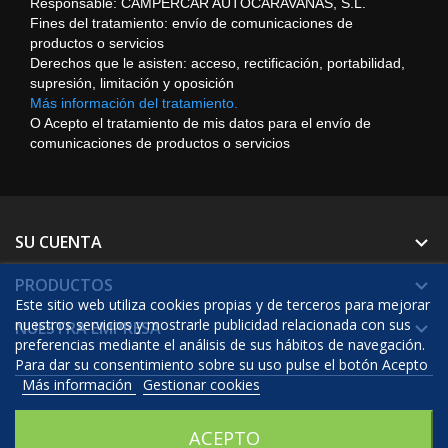
Responsable: CAMPERCAR AUTOCARAVANAS, S.L.
Fines del tratamiento: envío de comunicaciones de
productos o servicios
Derechos que le asisten: acceso, rectificación, portabilidad,
supresión, limitación y oposición
Más información del tratamiento.
O Acepto el tratamiento de mis datos para el envío de
comunicaciones de productos o servicios
SU CUENTA

PRODUCTOS

Este sitio web utiliza cookies propias y de terceros para mejorar
nuestros servicios y mostrarle publicidad relacionada con sus
NUESTRA EMPRESA

preferencias mediante el análisis de sus hábitos de navegación.
Para dar su consentimiento sobre su uso pulse el botón Acepto
Más información
Gestionar cookies
© 2026 - Software Ecommerce desarrollado por Prestashop™
ACEPTO