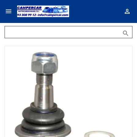


