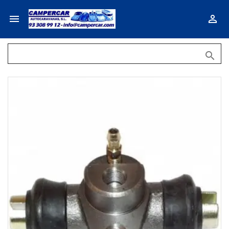


