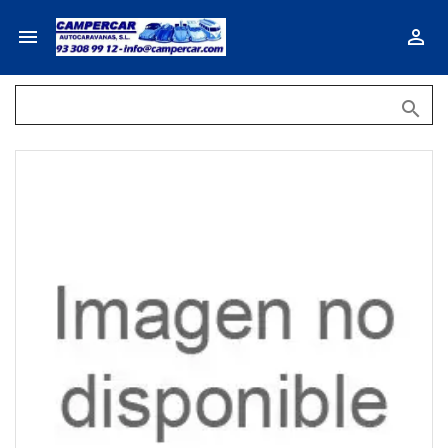


