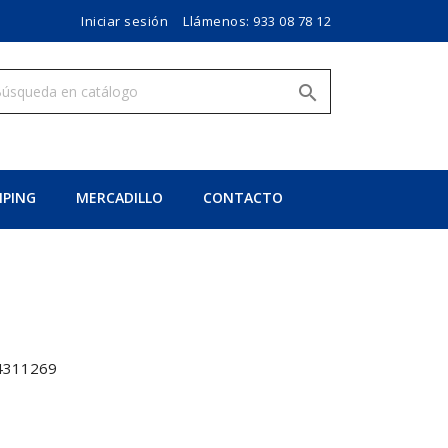
Iniciar sesión
Llámenos:
933 08 78 12

PING
MERCADILLO
CONTACTO
4311269