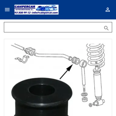


