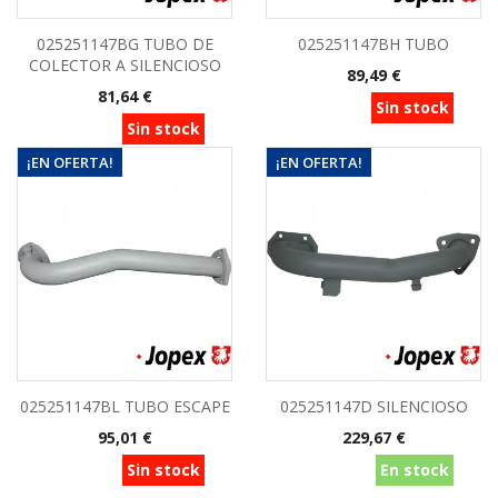
025251147BG TUBO DE
025251147BH TUBO
COLECTOR A SILENCIOSO
Precio
89,49 €
Precio
81,64 €
Sin stock
Sin stock
¡EN OFERTA!
¡EN OFERTA!
025251147BL TUBO ESCAPE
025251147D SILENCIOSO
Precio
Precio
95,01 €
229,67 €
Sin stock
En stock