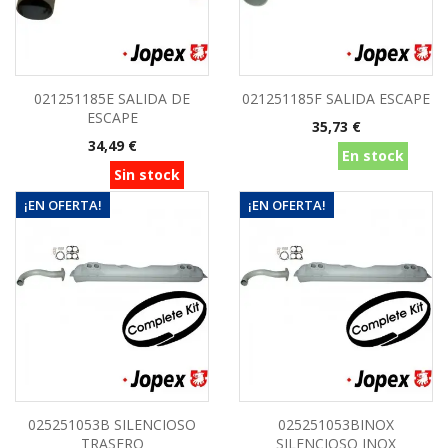
021251185E SALIDA DE
021251185F SALIDA ESCAPE
ESCAPE
Precio
35,73 €
Precio
34,49 €
En stock
Sin stock
¡EN OFERTA!
¡EN OFERTA!
025251053B SILENCIOSO
025251053BINOX
TRASERO
SILENCIOSO INOX