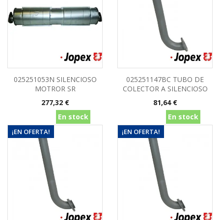
025251053N SILENCIOSO
025251147BC TUBO DE
MOTROR SR
COLECTOR A SILENCIOSO
Precio
Precio
277,32 €
81,64 €
En stock
En stock
¡EN OFERTA!
¡EN OFERTA!