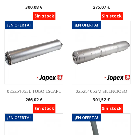
Precio
Precio
300,08 €
275,07 €
Sin stock
Sin stock
¡EN OFERTA!
¡EN OFERTA!
025251053E TUBO ESCAPE
025251053M SILENCIOSO
Precio
Precio
266,02 €
301,52 €
Sin stock
Sin stock
¡EN OFERTA!
¡EN OFERTA!